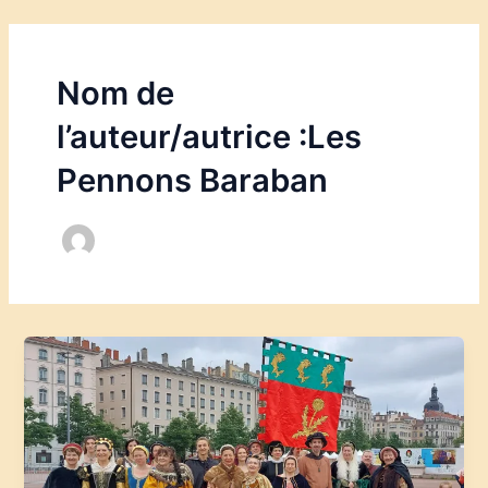
Aller
Pagination
au
d’article
contenu
Nom de
l’auteur/autrice :Les
Pennons Baraban